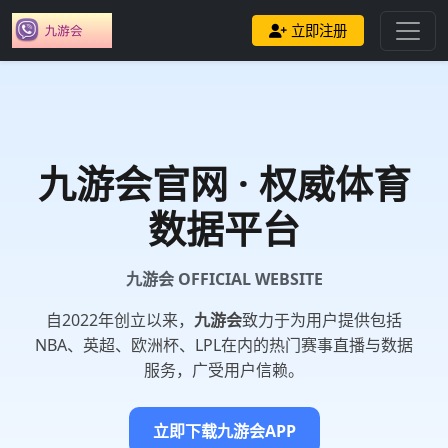
立即注册
九游会
官网 · 权威体育
数据平台
九游会 OFFICIAL WEBSITE
自2022年创立以来，
九游会
致力于为用户提供包括
NBA、英超、欧洲杯、LPL在内的热门赛事直播与数据
服务，广受用户信赖。
立即下载九游会APP