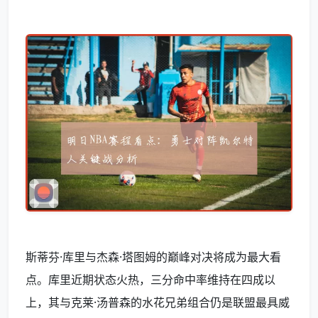
斯蒂芬·库里与杰森·塔图姆的巅峰对决将成为最大看
点。库里近期状态火热，三分命中率维持在四成以
上，其与克莱·汤普森的水花兄弟组合仍是联盟最具威