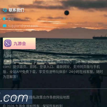
联系我们
地址
support@jzxil.com
九游会
九游会·j9官方网站—全新游戏模式，挑战自我！（www。jiuyou。
com）提供首页、官网、登录入口、最新网址，支持网页版与手机
版，全站APP免费下载，享受极速畅玩体验！24小时在线客服，随时
为您解答！
App下载
关于我们
隐私政策
合作条款
网站地图
© 2026 九游会 版权所有 · 保留所有权利