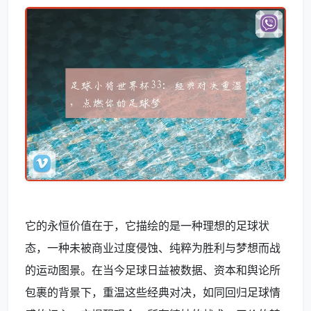
它的永恒价值在于，它描绘的是一种理想的足球状
态，一种未被商业过度侵蚀、纯粹为胜利与梦想而战
的运动图景。在当今足球日益被数据、资本和舆论所
包裹的背景下，重温这些经典对决，如同回归足球情