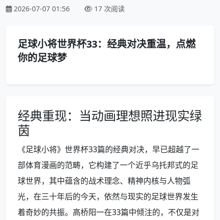
2026-07-07 01:56
17 次阅读
足球小将世界杯33：经典对决重温，点燃
你的足球梦
经典重现：当动画理想照进现实绿
茵
《足球小将》世界杯33篇的经典对决，早已超越了一
部体育漫画的范畴，它构建了一个近乎乌托邦式的足
球世界，其中蕴含的战术理念、精神内核与人物弧
光，在三十年后的今天，依然与现实的足球世界发生
着奇妙的共振。高桥阳一在33篇中倾注的，不仅是对