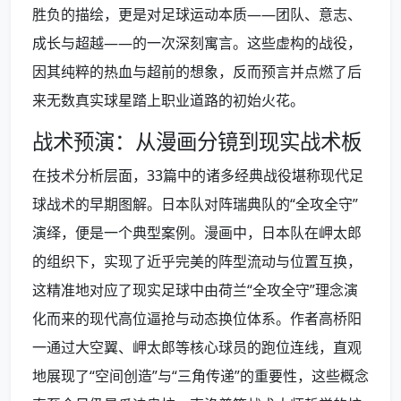
胜负的描绘，更是对足球运动本质——团队、意志、
成长与超越——的一次深刻寓言。这些虚构的战役，
因其纯粹的热血与超前的想象，反而预言并点燃了后
来无数真实球星踏上职业道路的初始火花。
战术预演：从漫画分镜到现实战术板
在技术分析层面，33篇中的诸多经典战役堪称现代足
球战术的早期图解。日本队对阵瑞典队的“全攻全守”
演绎，便是一个典型案例。漫画中，日本队在岬太郎
的组织下，实现了近乎完美的阵型流动与位置互换，
这精准地对应了现实足球中由荷兰“全攻全守”理念演
化而来的现代高位逼抢与动态换位体系。作者高桥阳
一通过大空翼、岬太郎等核心球员的跑位连线，直观
地展现了“空间创造”与“三角传递”的重要性，这些概念