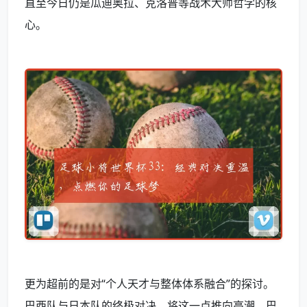
直至今日仍是瓜迪奥拉、克洛普等战术大师哲学的核
心。
更为超前的是对“个人天才与整体体系融合”的探讨。
巴西队与日本队的终极对决，将这一点推向高潮。巴