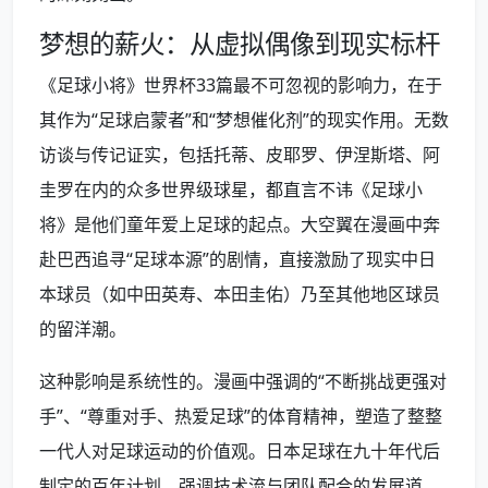
梦想的薪火：从虚拟偶像到现实标杆
《足球小将》世界杯33篇最不可忽视的影响力，在于
其作为“足球启蒙者”和“梦想催化剂”的现实作用。无数
访谈与传记证实，包括托蒂、皮耶罗、伊涅斯塔、阿
圭罗在内的众多世界级球星，都直言不讳《足球小
将》是他们童年爱上足球的起点。大空翼在漫画中奔
赴巴西追寻“足球本源”的剧情，直接激励了现实中日
本球员（如中田英寿、本田圭佑）乃至其他地区球员
的留洋潮。
这种影响是系统性的。漫画中强调的“不断挑战更强对
手”、“尊重对手、热爱足球”的体育精神，塑造了整整
一代人对足球运动的价值观。日本足球在九十年代后
制定的百年计划、强调技术流与团队配合的发展道