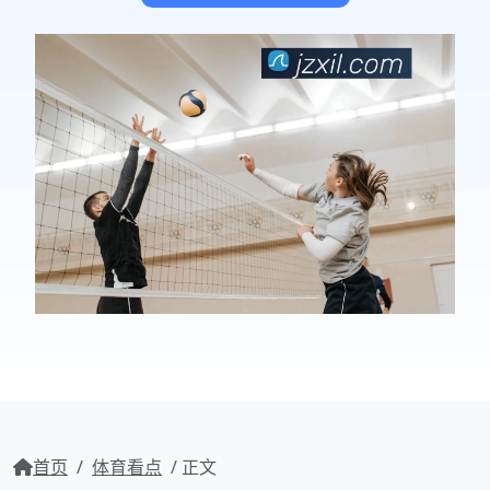
首页
/
体育看点
/ 正文