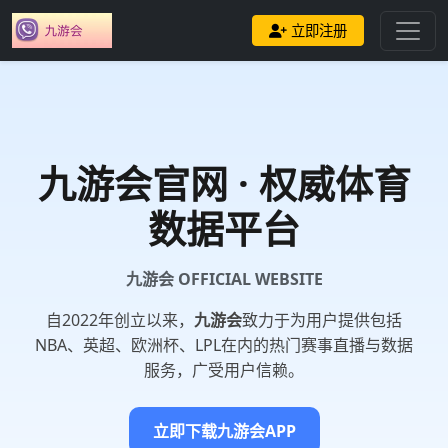
立即注册
九游会
官网 · 权威体育
数据平台
九游会 OFFICIAL WEBSITE
自2022年创立以来，
九游会
致力于为用户提供包括
NBA、英超、欧洲杯、LPL在内的热门赛事直播与数据
服务，广受用户信赖。
立即下载九游会APP