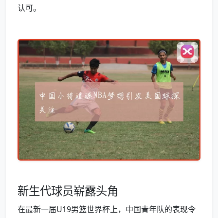
认可。
新生代球员崭露头角
在最新一届U19男篮世界杯上，中国青年队的表现令