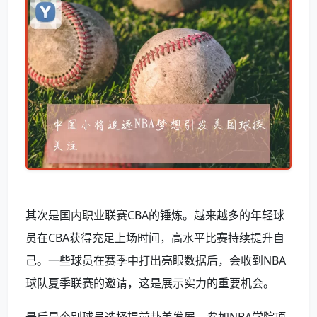
其次是国内职业联赛CBA的锤炼。越来越多的年轻球
员在CBA获得充足上场时间，高水平比赛持续提升自
己。一些球员在赛季中打出亮眼数据后，会收到NBA
球队夏季联赛的邀请，这是展示实力的重要机会。