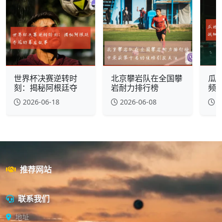
世界杯决赛逆转时
北京攀岩队在全国攀
瓜
刻：揭秘阿根廷夺
岩耐力排行榜
频曝
2026-06-18
2026-06-08
2
推荐网站
联系我们
地址